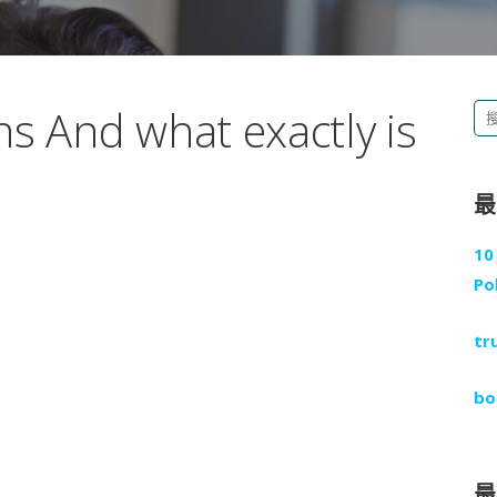
s And what exactly is
搜
尋
關
鍵
字
10
:
Po
tr
bo