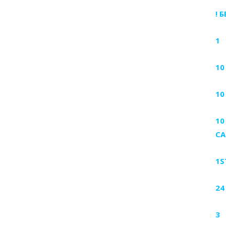
! 
1
10
10
10
CA
1S
24
3