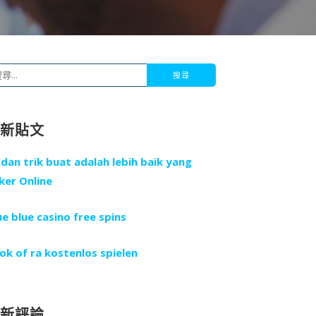
最新貼文
 dan trik buat adalah lebih baik yang
ker Online
ue blue casino free spins
ok of ra kostenlos spielen
最新評論