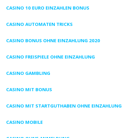
CASINO 10 EURO EINZAHLEN BONUS
CASINO AUTOMATEN TRICKS
CASINO BONUS OHNE EINZAHLUNG 2020
CASINO FREISPIELE OHNE EINZAHLUNG
CASINO GAMBLING
CASINO MIT BONUS
CASINO MIT STARTGUTHABEN OHNE EINZAHLUNG
CASINO MOBILE