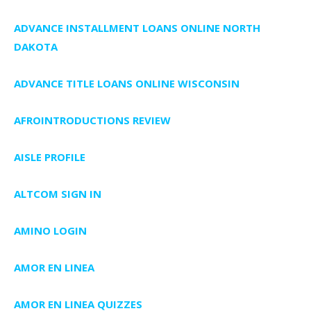
ADVANCE INSTALLMENT LOANS ONLINE NORTH
DAKOTA
ADVANCE TITLE LOANS ONLINE WISCONSIN
AFROINTRODUCTIONS REVIEW
AISLE PROFILE
ALTCOM SIGN IN
AMINO LOGIN
AMOR EN LINEA
AMOR EN LINEA QUIZZES