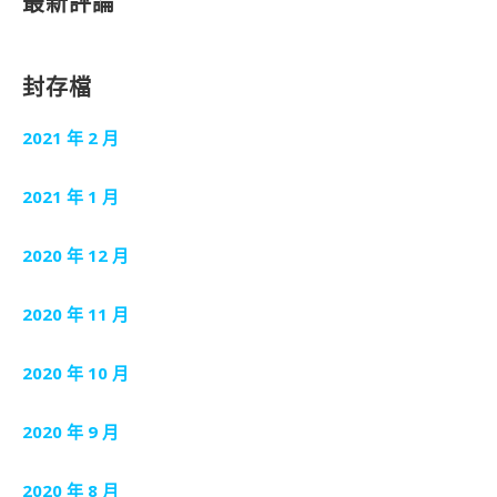
最新評論
封存檔
2021 年 2 月
2021 年 1 月
2020 年 12 月
2020 年 11 月
2020 年 10 月
2020 年 9 月
2020 年 8 月