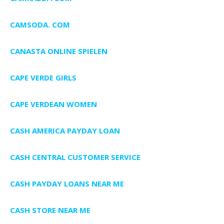
CAMSODA. COM
CANASTA ONLINE SPIELEN
CAPE VERDE GIRLS
CAPE VERDEAN WOMEN
CASH AMERICA PAYDAY LOAN
CASH CENTRAL CUSTOMER SERVICE
CASH PAYDAY LOANS NEAR ME
CASH STORE NEAR ME