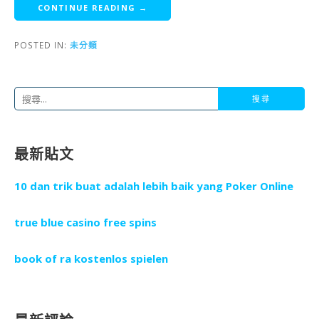
CONTINUE READING →
POSTED IN:
未分類
搜
尋
關
最新貼文
鍵
字
10 dan trik buat adalah lebih baik yang Poker Online
:
true blue casino free spins
book of ra kostenlos spielen