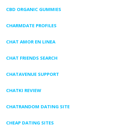
CBD ORGANIC GUMMIES
CHARMDATE PROFILES
CHAT AMOR EN LINEA
CHAT FRIENDS SEARCH
CHATAVENUE SUPPORT
CHATKI REVIEW
CHATRANDOM DATING SITE
CHEAP DATING SITES