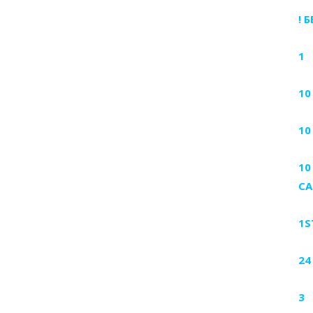
! 
1
10
10
10
CA
1S
24
3