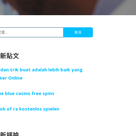
最新貼文
 dan trik buat adalah lebih baik yang
ker Online
ue blue casino free spins
ok of ra kostenlos spielen
最新評論