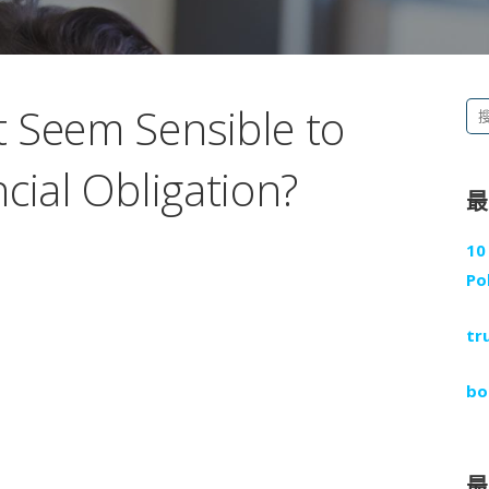
 Seem Sensible to
搜
尋
cial Obligation?
關
鍵
字
10
:
Po
tr
bo