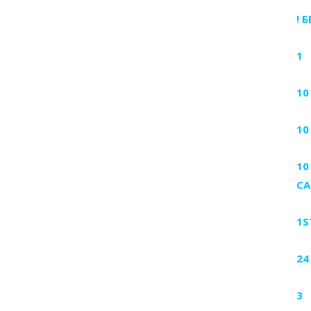
! 
1
10
10
10
CA
1S
24
3