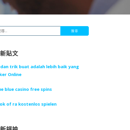
最新貼文
 dan trik buat adalah lebih baik yang
ker Online
ue blue casino free spins
ok of ra kostenlos spielen
最新評論