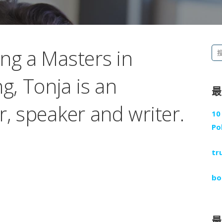
ng a Masters in
搜
尋
, Tonja is an
關
鍵
r, speaker and writer.
字
10
:
Po
tr
bo