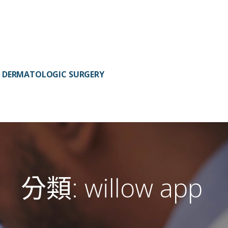
DERMATOLOGIC SURGERY
分類:
willow app